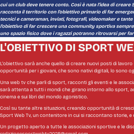
cui un club deve tenere conto. Così è nata l’idea di creare 
racconta il territorio con l’obiettivo primario di far emerg
tecnici e cameraman, inviati, fotografi, videomaker e tante 
l’obiettivo di far crescere una community sportiva sempre
uno spazio fisico dove i ragazzi potranno ritrovarsi per fa
L'OBIETTIVO DI SPORT W
L’obiettivo sarà anche quello di creare nuovi posti di lavor
opportunità per i giovani, che sono nativi digitali, lo sono
Una web tv che parli di sport, racconti gli eventi e le asso
sarà attenta a tutti i mondi che girano intorno allo sport, ac
cinema e sui libri del mondo agonistico.
Così su tante altre situazioni, creando opportunità di cresci
Sport Web Tv, un contenitore in cui si raccontano storie, e
Un progetto aperto a tutte le associazioni sportive e le dis
redazionesportwebtv2025@gmail.com.