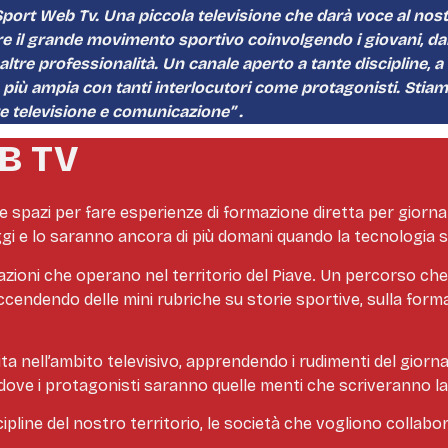
Sport Web Tv. Una piccola televisione che darà voce al nostro
ere il grande movimento sportivo coinvolgendo i giovani, dand
altre professionalità. Un canale aperto a tante discipline, 
 più ampia con tanti interlocutori come protagonisti.
Stiam
re televisione e comunicazione” .
EB TV
o e spazi per fare esperienze di formazione diretta per giorn
 oggi e lo saranno ancora di più domani quando la tecnologia 
ciazioni che operano nel territorio del Piave. Un percorso ch
cendendo delle mini rubriche su storie sportive, sulla formazi
ta nell’ambito televisivo, apprendendo i rudimenti del giorna
 dove i protagonisti saranno quelle menti che scriveranno la
cipline del nostro territorio, le società che vogliono collab