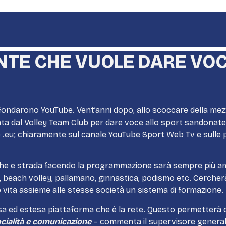
ENTE CHE VUOLE DARE VO
fondarono YouTube. Vent’anni dopo, allo scoccare della mezz
ta dal Volley Team Club per dare voce allo sport sandonatese
.eu; chiaramente sul canale YouTube Sport Web Tv e sulle 
riche e strada facendo la programmazione sarà sempre più a
ley, beach volley, pallamano, ginnastica, podismo etc. Cercher
vita assieme alle stesse società un sistema di formazione.
 ed estesa piattaforma che è la rete. Questo permetterà di d
socialità e comunicazione
– commenta il supervisore general