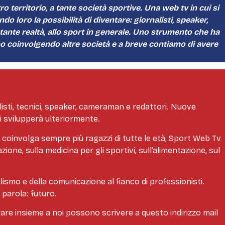
 territorio, a tante società sportive. Una web tv in cui si
o loro la possibilità di diventare: giornalisti, speaker,
a tante realtà, allo sport in generale. Uno strumento che ha
o coinvolgendo altre società e a breve contiamo di avere
alisti, tecnici, speaker, cameraman e redattori. Nuove
si svilupperà ulteriormente.
e coinvolga sempre più ragazzi di tutte le età, Sport Web Tv
one, sulla medicina per gli sportivi, sull’alimentazione, sul
lismo e della comunicazione al fianco di professionisti.
 parola: futuro.
orare insieme a noi possono scrivere a questo indirizzo mail