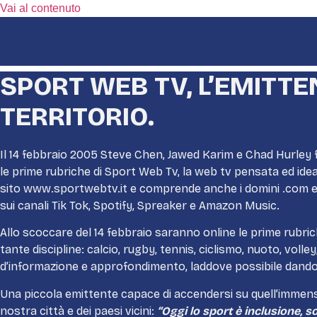
Vai al contenuto
SPORT WEB TV
, L’EMITT
TERRITORIO.
Il 14 febbraio 2005 Steve Chen, Jawed Karim e Chad Hurley 
le prime rubriche di Sport Web Tv, la web tv pensata ed idea
sito www.sportwebtv.it e comprende anche i domini .com e 
sui canali Tik Tok, Spotify, Spreaker e Amazon Music.
Allo scoccare del 14 febbraio saranno online le prime rub
tante discipline: calcio, rugby, tennis, ciclismo, nuoto, vol
d’informazione e approfondimento, laddove possibile dando 
Una piccola emittente capace di accendersi su quell’immensa
nostra città e dei paesi vicini:
“Oggi lo sport è inclusione, 